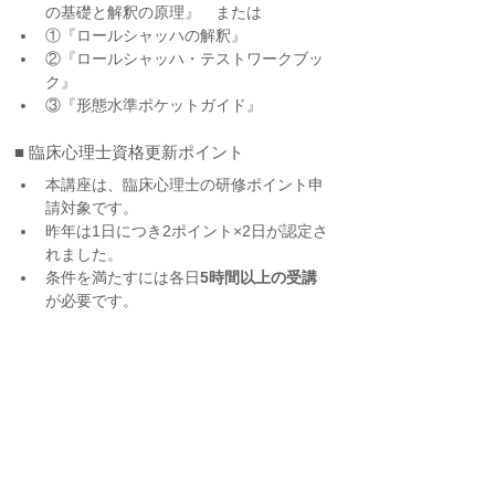
の基礎と解釈の原理』　または
①『ロールシャッハの解釈』
②『ロールシャッハ・テストワークブッ
ク』
③『形態水準ポケットガイド』
■ 臨床心理士資格更新ポイント
本講座は、臨床心理士の研修ポイント申
請対象です。
昨年は1日につき2ポイント×2日が認定さ
れました。
条件を満たすには各日
5時間以上の受講
が必要です。