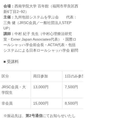
会場：
西南学院大学 百年館（福岡市早良区西
新6丁目2−92）
主催：
九州包括システムを学ぶ会　　代表：
三角 健（JRSC会員／一般社団法人STEP 
UP）
講師：
中村 紀子 先生（中村心理療法研究
室・Exner Japan Associates代表）・国際ロ
ールシャッハ学会前会長・ACTA代表・包括
システムによる日本ロールシャッハ学会 顧問
■ 受講料
区分
両日参加
1日のみ参加
JRSC会員・大
13,000円
7,500円
学院生
非会員
15,000円
8,500円
※振込先は、
第2号通信
にてお知らせいたし