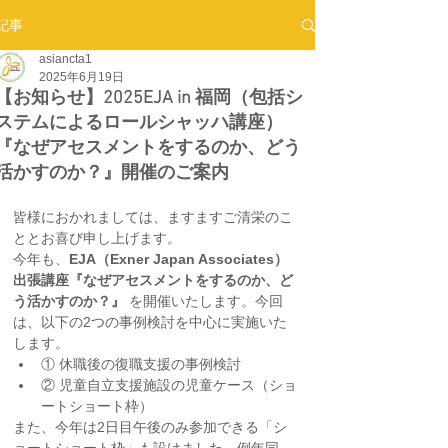
記事
asiancta1
2025年6月19日
【お知らせ】2025EJA in 福岡（包括シ
ステムによるロールシャッハ講座）
『なぜアセスメントをするのか、どう
活かすのか？』開催のご案内
皆様におかれましては、ますますご清栄のこ
ととお喜び申し上げます。
今年も、
EJA（Exner Japan Associates）
出張講座『なぜアセスメントをするのか、ど
う活かすのか？』
 を開催いたします。今回
は、以下の2つの事例検討を中心に実施いた
します。
① 休職後の復職支援の事例検討
② 児童自立支援施設の児童ケース（ショ
ートショート枠）
また、今年は2日目午後のみ参加できる「シ