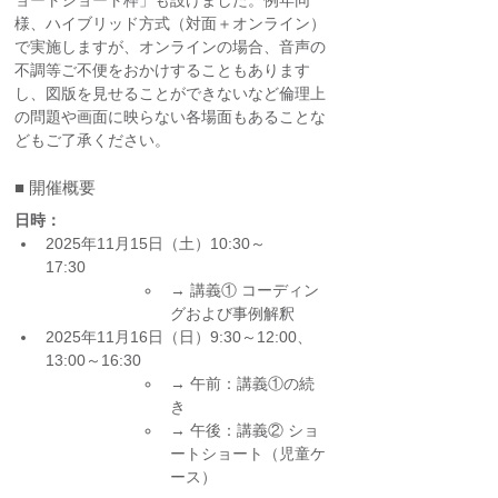
ョートショート枠」も設けました。例年同
様、ハイブリッド方式（対面＋オンライン）
で実施しますが、オンラインの場合、音声の
不調等ご不便をおかけすることもあります
し、図版を見せることができないなど倫理上
の問題や画面に映らない各場面もあることな
どもご了承ください。 
■ 開催概要
日時：
2025年11月15日（土）10:30～
17:30　　
→ 講義① コーディン
グおよび事例解釈
2025年11月16日（日）9:30～12:00、
13:00～16:30　　
→ 午前：講義①の続
き　　
→ 午後：講義② ショ
ートショート（児童ケ
ース）