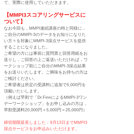
て、実際に使用していただきます。
【MMPI3スコアリングサービスに
ついて】
なお今回も，MMPI連続講座の時と同様に，
ご自分のMMPI-3のデータをお知りになりた
い方々を対象にMMPI-3採点サービスを提供
することになりました。
ご希望の方には事前に質問票と回答用紙をお
送りし，ご回答の上ご返送いただければ，ワ
ークショップ前にご自分のMMPI-3採点結果
をお送りいたします。ご興味をお持ちの方は
ご検討ください。
ご希望者は所定の受講料に追加で5,000円を
頂戴いたいします。
（例えば早割で「Dr.FinnによるMMPI-3ワン
デーワークショップ」をお申し込みの方は，
早割受講料20,000円＋5,000円＝25,000円）
締切期限延長しました：9月13日までMMPI3
採点サービスをお申込みいただけます。