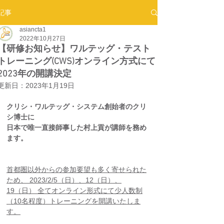
記事
asiancta1
2022年10月27日
【研修お知らせ】ワルテッグ・テスト
トレーニング(CWS)オンライン方式にて
2023年の開講決定
更新日：
2023年1月19日
クリシ・ワルテッグ・システム創始者のクリ
シ博士に
日本で唯一直接師事した村上貢が講師を務め
ます。
首都圏以外からの参加要望も多く寄せられた
ため、 2023/2/5（日）、12（日）、
19（日） 全てオンライン形式にて少人数制
（10名程度）トレーニングを開講いたしま
す。