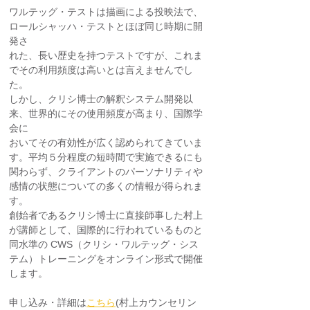
ワルテッグ・テストは描画による投映法で、
ロールシャッハ・テストとほぼ同じ時期に開
発さ
れた、長い歴史を持つテストですが、これま
でその利用頻度は高いとは言えませんでし
た。
しかし、クリシ博士の解釈システム開発以
来、世界的にその使用頻度が高まり、国際学
会に
おいてその有効性が広く認められてきていま
す。平均５分程度の短時間で実施できるにも
関わらず、クライアントのパーソナリティや
感情の状態についての多くの情報が得られま
す。
創始者であるクリシ博士に直接師事した村上
が講師として、国際的に行われているものと
同水準の CWS（クリシ・ワルテッグ・シス
テム）トレーニングをオンライン形式で開催
します。
申し込み・詳細は
こちら
(村上カウンセリン