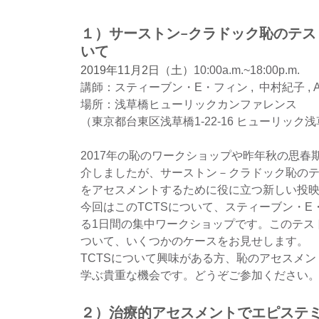
１）サーストン−クラドック恥のテス
いて
2019年11月2日（土）
10:00a.m.~18:00p.m.
講師：スティーブン・E・フィン ,  中村紀子 , 
場所：浅草橋ヒューリックカンファレンス
（東京都台東区浅草橋1-22-16 ヒューリッ
2017年の恥のワークショップや昨年秋の思春
介しましたが、サーストン－クラドック恥のテスト（Thur
をアセスメントするために役に立つ新しい投
今回はこのTCTSについて、スティーブン・
る1日間の集中ワークショップです。このテス
ついて、いくつかのケースをお見せします。
TCTSについて興味がある方、恥のアセスメ
学ぶ貴重な機会です。どうぞご参加ください
２）治療的アセスメントでエピステ