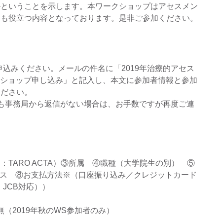
かということを示します。本ワークショップはアセスメン
にも役立つ内容となっております。是非ご参加ください。
m）でお申込みください。メールの件名に「2019年治療的アセス
ークショップ申し込み」と記入し、本文に参加者情報と参加
ください。
も事務局から返信がない場合は、お手数ですが再度ご連
TARO ACTA）③所属　④職種（大学院生の別）　⑤
ドレス　⑧お支払方法※（口座振り込み／クレジットカード
ss、JCB対応））
（2019年秋のWS参加者のみ）