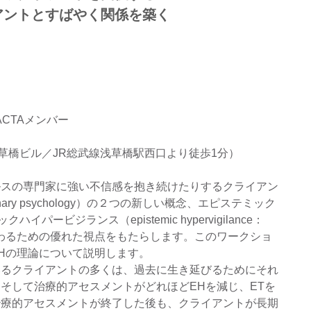
アントとすばやく関係を築く
ACTAメンバー
ク浅草橋ビル／JR総武線浅草橋駅西口より徒歩1分）
ルスの専門家に強い不信感を抱き続けたりするクライアン
ary psychology）の２つの新しい概念、エピステミック
クハイパービジランス（epistemic hypervigilance：
わるための優れた視点をもたらします。このワークショ
EHの理論について説明します。
いるクライアントの多くは、過去に生き延びるためにそれ
そして治療的アセスメントがどれほどEHを減じ、ETを
治療的アセスメントが終了した後も、クライアントが長期