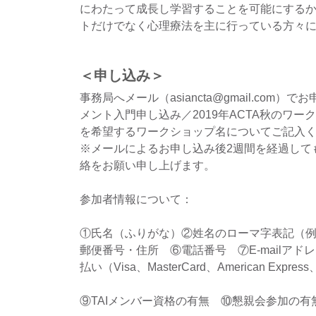
にわたって成長し学習することを可能にする
トだけでなく心理療法を主に行っている方々
＜申し込み＞
事務局へメール（asiancta@gmail.co
メント入門申し込み／2019年ACTA秋のワ
を希望するワークショップ名についてご記入
※メールによるお申し込み後2週間を経過して
絡をお願い申し上げます。
参加者情報について：
①氏名（ふりがな）②姓名のローマ字表記（例：
郵便番号・住所　⑥電話番号　⑦E-mailア
払い（Visa、MasterCard、American Expre
⑨TAIメンバー資格の有無　⑩懇親会参加の有無